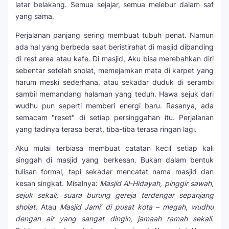
latar belakang. Semua sejajar, semua melebur dalam saf
yang sama.
Perjalanan panjang sering membuat tubuh penat. Namun
ada hal yang berbeda saat beristirahat di masjid dibanding
di rest area atau kafe. Di masjid, Aku bisa merebahkan diri
sebentar setelah sholat, memejamkan mata di karpet yang
harum meski sederhana, atau sekadar duduk di serambi
sambil memandang halaman yang teduh. Hawa sejuk dari
wudhu pun seperti memberi energi baru. Rasanya, ada
semacam "reset" di setiap persinggahan itu. Perjalanan
yang tadinya terasa berat, tiba-tiba terasa ringan lagi.
Aku mulai terbiasa membuat catatan kecil setiap kali
singgah di masjid yang berkesan. Bukan dalam bentuk
tulisan formal, tapi sekadar mencatat nama masjid dan
kesan singkat. Misalnya:
Masjid Al-Hidayah, pinggir sawah,
sejuk sekali, suara burung gereja terdengar sepanjang
sholat.
Atau
Masjid Jami’ di pusat kota – megah, wudhu
dengan air yang sangat dingin, jamaah ramah sekali.