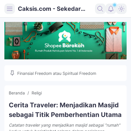
Caksis.com - Sekedar
Mencatat
Umum
Religi
Kesehatan
Teknologi
Finansial Freedom atau Spiritual Freedom
Wisata
Kontak
Beranda
Religi
Sitemap
Cerita Traveler: Menjadikan Masjid
sebagai Titik Pemberhentian Utama
Catatan traveler yang menjadikan masjid sebagai "rumah"