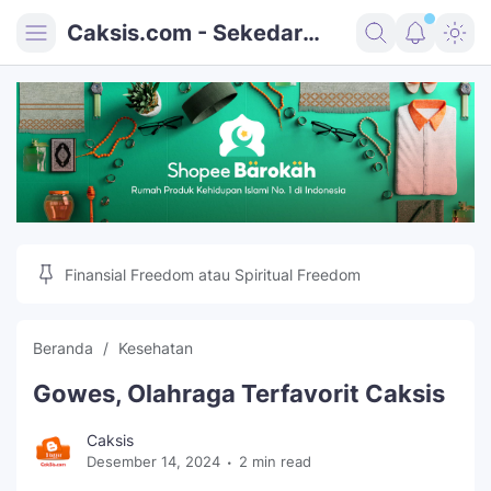
Caksis.com - Sekedar
Mencatat
Umum
Religi
Kesehatan
Teknologi
Finansial Freedom atau Spiritual Freedom
Wisata
Kontak
Beranda
Kesehatan
Sitemap
Gowes, Olahraga Terfavorit Caksis
Caksis
Desember 14, 2024
2 min read